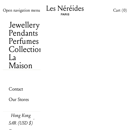
Cart
(0)
Skip to content
Les Néréides N2 WW
Your cart is empty
Open cart
Open navigation menu
Cart (
0
)
Jewellery
Pendants
Perfumes
Collections
La
Maison
Contact
Our Stores
Send
Hong Kong
SAR (USD $)