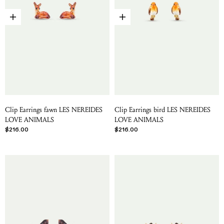
Choose options
Choose options
Clip Earrings fawn LES NEREIDES
Clip Earrings bird LES NEREIDES
LOVE ANIMALS
LOVE ANIMALS
Sale price
Sale price
$216.00
$216.00