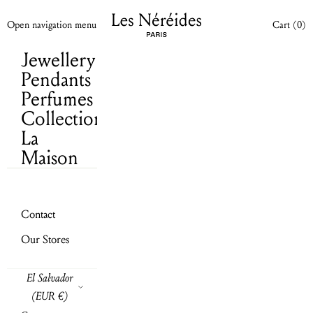
Cart
(0)
Skip to content
Les Néréides N2 WW
Your cart is empty
Open cart
Open navigation menu
Cart (
0
)
Jewellery
Pendants
Perfumes
Collections
La
Maison
Contact
Our Stores
Send
El Salvador
(EUR €)