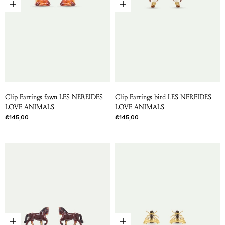
Choose options
Choose options
Clip Earrings fawn LES NEREIDES
Clip Earrings bird LES NEREIDES
LOVE ANIMALS
LOVE ANIMALS
Sale price
Sale price
€145,00
€145,00
Choose options
Choose options